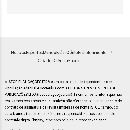
Notícias
Esportes
Mundo
Brasil
Gente
Entretenimento
Cidades
Ciência
Saúde
A ISTOÉ PUBLICAÇÕES LTDA é um portal digital independente e sem
vinculação editorial e societária com a EDITORA TRES COMÉRCIO DE
PUBLICACÕES LTDA (recuperação judicial). Informamos também que não
realizamos cobranças e que também não oferecemos cancelamento do
contrato de assinatura da revista impressa de nome ISTOÉ, tampouco
autorizamos terceiros a fazê-lo, nos responsabilizamos apenas pelo
conteúdo digital “https://istoe.com.br” e seus respectivos sites.