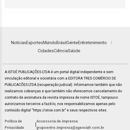
Notícias
Esportes
Mundo
Brasil
Gente
Entretenimento
Cidades
Ciência
Saúde
A ISTOÉ PUBLICAÇÕES LTDA é um portal digital independente e sem
vinculação editorial e societária com a EDITORA TRES COMÉRCIO DE
PUBLICACÕES LTDA (recuperação judicial). Informamos também que não
realizamos cobranças e que também não oferecemos cancelamento do
contrato de assinatura da revista impressa de nome ISTOÉ, tampouco
autorizamos terceiros a fazê-lo, nos responsabilizamos apenas pelo
conteúdo digital “https://istoe.com.br” e seus respectivos sites.
Política de
Assessoria de imprensa:
|
Privacidade
grupoentre.imprensa@agenciafr.com.br