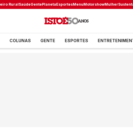
eiro Rural
Saúde
Gente
Planeta
Esportes
Menu
Motorshow
Mulher
Sustent
COLUNAS
GENTE
ESPORTES
ENTRETENIMEN