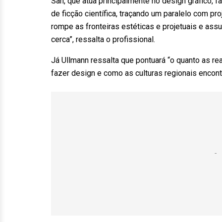
San, que atua principalmente no design gráfico, f
de ficção científica, traçando um paralelo com pr
rompe as fronteiras estéticas e projetuais e ass
cerca”, ressalta o profissional.
Já Ullmann ressalta que pontuará “o quanto as r
fazer design e como as culturas regionais enco