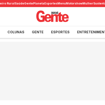
eiro Rural
Saúde
Gente
Planeta
Esportes
Menu
Motorshow
Mulher
Sustent
COLUNAS
GENTE
ESPORTES
ENTRETENIMEN