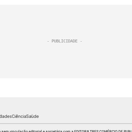
idades
Ciência
Saúde
 e sem vinculação editorial e societária com a EDITORA TRES COMÉRCIO DE PU