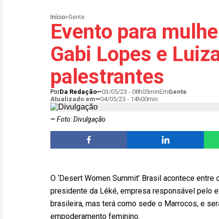
Início
>
Gente
Evento para mulhe
Gabi Lopes e Luiz
palestrantes
Por
Da Redação
03/05/23 - 08h05min
Em
Gente
Atualizado em
04/05/23 - 14h00min
Foto: Divulgação
O ‘Desert Women Summit’ Brasil acontece entre o
presidente da Léké, empresa responsável pelo ev
brasileira, mas terá como sede o Marrocos, e será
empoderamento feminino.