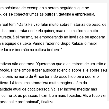
am próximas de exemplos a serem seguidos, que se
 de se conectar umas às outras”, detalha a empresária.
 real tem: “Os talks vão falar muito sobre histórias de peso, de
lher pode estar onde ela quiser, mas de uma forma muito
natureza, à si mesma, se empoderando ao invés de se apoderar…
 a equipe da Lékè. Vamos fazer no Grupo Xaluca, o maior
e luxo e imersão na cultura berbere”.
tativas são enormes: “Queremos que elas entrem de um jeito e
mação. Planejamos trazer autoconsciência sobre si e sobre seu
 o país no norte da África ter sido escolhido para sediar o
tivos: Lá tem uma atmosfera muito mágica, além da
lidade atual de cada pessoa. Vai ser incrível meditar nas
 conforto’, as pessoas ficam bem mais focadas. Ali, o foco vai
ssoal e profissional”, finaliza.