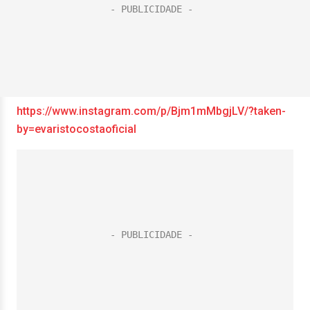
https://www.instagram.com/p/Bjm1mMbgjLV/?taken-
by=evaristocostaoficial