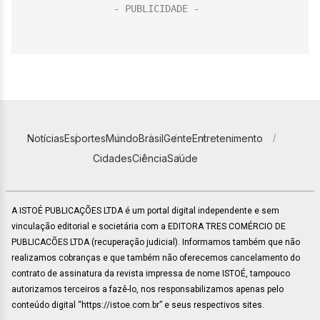
Notícias
Esportes
Mundo
Brasil
Gente
Entretenimento
Cidades
Ciência
Saúde
A ISTOÉ PUBLICAÇÕES LTDA é um portal digital independente e sem
vinculação editorial e societária com a EDITORA TRES COMÉRCIO DE
PUBLICACÕES LTDA (recuperação judicial). Informamos também que não
realizamos cobranças e que também não oferecemos cancelamento do
contrato de assinatura da revista impressa de nome ISTOÉ, tampouco
autorizamos terceiros a fazê-lo, nos responsabilizamos apenas pelo
conteúdo digital “https://istoe.com.br” e seus respectivos sites.