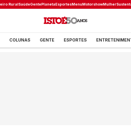
eiro Rural
Saúde
Gente
Planeta
Esportes
Menu
Motorshow
Mulher
Sustent
COLUNAS
GENTE
ESPORTES
ENTRETENIMEN