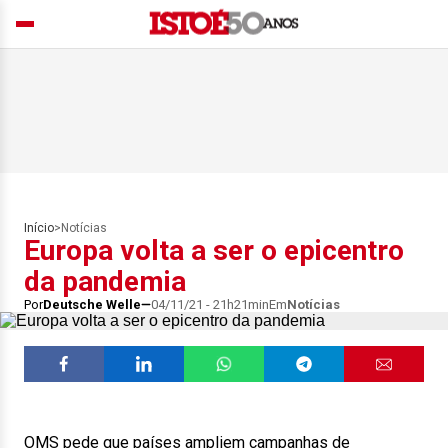
Início
>
Notícias
Europa volta a ser o epicentro
da pandemia
Por
Deutsche Welle
04/11/21 - 21h21min
Em
Notícias
OMS pede que países ampliem campanhas de