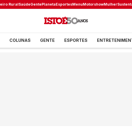
eiro Rural
Saúde
Gente
Planeta
Esportes
Menu
Motorshow
Mulher
Sustent
COLUNAS
GENTE
ESPORTES
ENTRETENIMEN