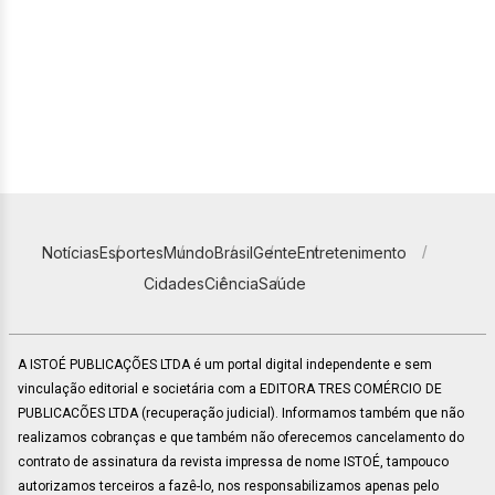
Notícias
Esportes
Mundo
Brasil
Gente
Entretenimento
Cidades
Ciência
Saúde
A ISTOÉ PUBLICAÇÕES LTDA é um portal digital independente e sem
vinculação editorial e societária com a EDITORA TRES COMÉRCIO DE
PUBLICACÕES LTDA (recuperação judicial). Informamos também que não
realizamos cobranças e que também não oferecemos cancelamento do
contrato de assinatura da revista impressa de nome ISTOÉ, tampouco
autorizamos terceiros a fazê-lo, nos responsabilizamos apenas pelo