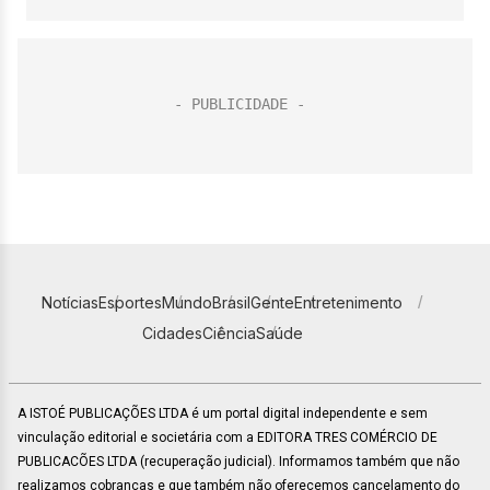
Notícias
Esportes
Mundo
Brasil
Gente
Entretenimento
Cidades
Ciência
Saúde
A ISTOÉ PUBLICAÇÕES LTDA é um portal digital independente e sem
vinculação editorial e societária com a EDITORA TRES COMÉRCIO DE
PUBLICACÕES LTDA (recuperação judicial). Informamos também que não
realizamos cobranças e que também não oferecemos cancelamento do