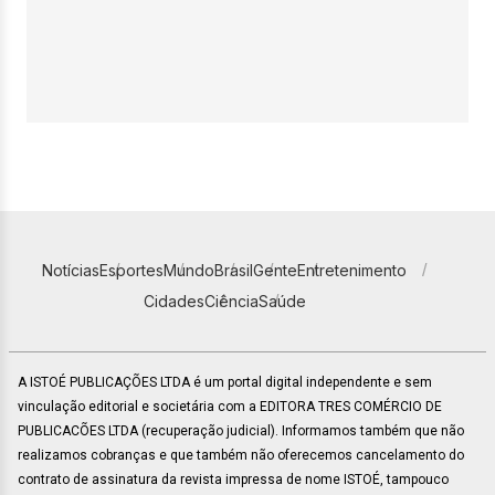
Notícias
Esportes
Mundo
Brasil
Gente
Entretenimento
Cidades
Ciência
Saúde
A ISTOÉ PUBLICAÇÕES LTDA é um portal digital independente e sem
vinculação editorial e societária com a EDITORA TRES COMÉRCIO DE
PUBLICACÕES LTDA (recuperação judicial). Informamos também que não
realizamos cobranças e que também não oferecemos cancelamento do
contrato de assinatura da revista impressa de nome ISTOÉ, tampouco