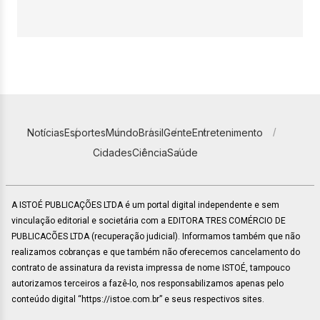
Notícias
Esportes
Mundo
Brasil
Gente
Entretenimento
Cidades
Ciência
Saúde
A ISTOÉ PUBLICAÇÕES LTDA é um portal digital independente e sem
vinculação editorial e societária com a EDITORA TRES COMÉRCIO DE
PUBLICACÕES LTDA (recuperação judicial). Informamos também que não
realizamos cobranças e que também não oferecemos cancelamento do
contrato de assinatura da revista impressa de nome ISTOÉ, tampouco
autorizamos terceiros a fazê-lo, nos responsabilizamos apenas pelo
conteúdo digital “https://istoe.com.br” e seus respectivos sites.