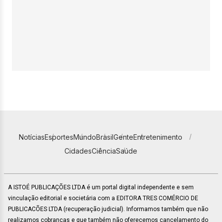
Notícias
Esportes
Mundo
Brasil
Gente
Entretenimento
Cidades
Ciência
Saúde
A ISTOÉ PUBLICAÇÕES LTDA é um portal digital independente e sem
vinculação editorial e societária com a EDITORA TRES COMÉRCIO DE
PUBLICACÕES LTDA (recuperação judicial). Informamos também que não
realizamos cobranças e que também não oferecemos cancelamento do