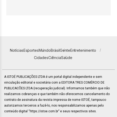
Notícias
Esportes
Mundo
Brasil
Gente
Entretenimento
Cidades
Ciência
Saúde
A ISTOÉ PUBLICAÇÕES LTDA é um portal digital independente e sem
vinculação editorial e societária com a EDITORA TRES COMÉRCIO DE
PUBLICACÕES LTDA (recuperação judicial). Informamos também que não
realizamos cobranças e que também não oferecemos cancelamento do
contrato de assinatura da revista impressa de nome ISTOÉ, tampouco
autorizamos terceiros a fazê-lo, nos responsabilizamos apenas pelo
conteúdo digital “https://istoe.com.br” e seus respectivos sites.