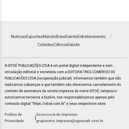
Notícias
Esportes
Mundo
Brasil
Gente
Entretenimento
Cidades
Ciência
Saúde
A ISTOÉ PUBLICAÇÕES LTDA é um portal digital independente e sem
vinculação editorial e societária com a EDITORA TRES COMÉRCIO DE
PUBLICACÕES LTDA (recuperação judicial). Informamos também que não
realizamos cobranças e que também não oferecemos cancelamento do
contrato de assinatura da revista impressa de nome ISTOÉ, tampouco
autorizamos terceiros a fazê-lo, nos responsabilizamos apenas pelo
conteúdo digital “https://istoe.com.br” e seus respectivos sites.
Política de
Assessoria de imprensa:
|
Privacidade
grupoentre.imprensa@agenciafr.com.br