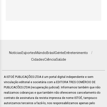
Notícias
Esportes
Mundo
Brasil
Gente
Entretenimento
Cidades
Ciência
Saúde
A ISTOÉ PUBLICAÇÕES LTDA é um portal digital independente e sem
vinculação editorial e societária com a EDITORA TRES COMÉRCIO DE
PUBLICACÕES LTDA (recuperação judicial). Informamos também que não
realizamos cobranças e que também não oferecemos cancelamento do
contrato de assinatura da revista impressa de nome ISTOÉ, tampouco
autorizamos terceiros a fazê-lo, nos responsabilizamos apenas pelo