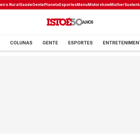
eiro Rural
Saúde
Gente
Planeta
Esportes
Menu
Motorshow
Mulher
Sustent
COLUNAS
GENTE
ESPORTES
ENTRETENIMEN