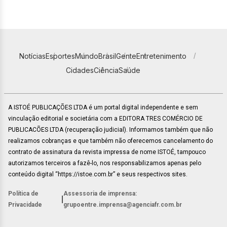
Notícias
Esportes
Mundo
Brasil
Gente
Entretenimento
Cidades
Ciência
Saúde
A ISTOÉ PUBLICAÇÕES LTDA é um portal digital independente e sem
vinculação editorial e societária com a EDITORA TRES COMÉRCIO DE
PUBLICACÕES LTDA (recuperação judicial). Informamos também que não
realizamos cobranças e que também não oferecemos cancelamento do
contrato de assinatura da revista impressa de nome ISTOÉ, tampouco
autorizamos terceiros a fazê-lo, nos responsabilizamos apenas pelo
conteúdo digital “https://istoe.com.br” e seus respectivos sites.
Política de
Assessoria de imprensa:
|
Privacidade
grupoentre.imprensa@agenciafr.com.br