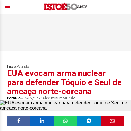
Início
>
Mundo
EUA evocam arma nuclear
para defender Tóquio e Seul de
ameaça norte-coreana
Por
AFP
16/02/17 - 16h35min
Em
Mundo