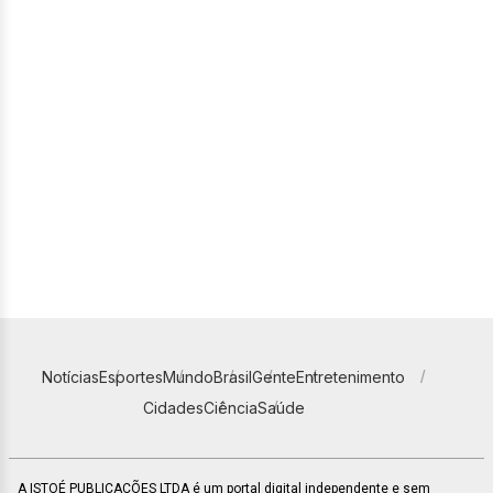
Notícias
Esportes
Mundo
Brasil
Gente
Entretenimento
Cidades
Ciência
Saúde
A ISTOÉ PUBLICAÇÕES LTDA é um portal digital independente e sem