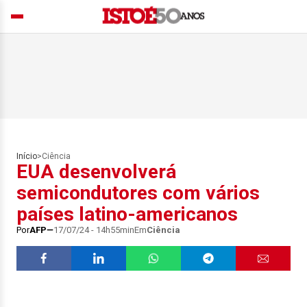
Início
>
Ciência
EUA desenvolverá
semicondutores com vários
países latino-americanos
Por
AFP
17/07/24 - 14h55min
Em
Ciência