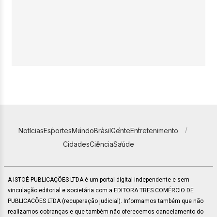
Notícias
Esportes
Mundo
Brasil
Gente
Entretenimento
Cidades
Ciência
Saúde
A ISTOÉ PUBLICAÇÕES LTDA é um portal digital independente e sem
vinculação editorial e societária com a EDITORA TRES COMÉRCIO DE
PUBLICACÕES LTDA (recuperação judicial). Informamos também que não
realizamos cobranças e que também não oferecemos cancelamento do