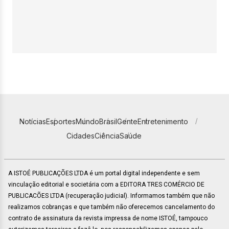
Notícias
Esportes
Mundo
Brasil
Gente
Entretenimento
Cidades
Ciência
Saúde
A ISTOÉ PUBLICAÇÕES LTDA é um portal digital independente e sem
vinculação editorial e societária com a EDITORA TRES COMÉRCIO DE
PUBLICACÕES LTDA (recuperação judicial). Informamos também que não
realizamos cobranças e que também não oferecemos cancelamento do
contrato de assinatura da revista impressa de nome ISTOÉ, tampouco