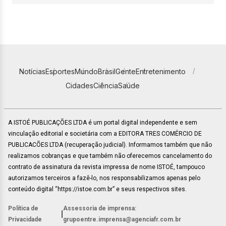
Notícias
Esportes
Mundo
Brasil
Gente
Entretenimento
Cidades
Ciência
Saúde
A ISTOÉ PUBLICAÇÕES LTDA é um portal digital independente e sem
vinculação editorial e societária com a EDITORA TRES COMÉRCIO DE
PUBLICACÕES LTDA (recuperação judicial). Informamos também que não
realizamos cobranças e que também não oferecemos cancelamento do
contrato de assinatura da revista impressa de nome ISTOÉ, tampouco
autorizamos terceiros a fazê-lo, nos responsabilizamos apenas pelo
conteúdo digital “https://istoe.com.br” e seus respectivos sites.
Política de
Assessoria de imprensa:
|
Privacidade
grupoentre.imprensa@agenciafr.com.br