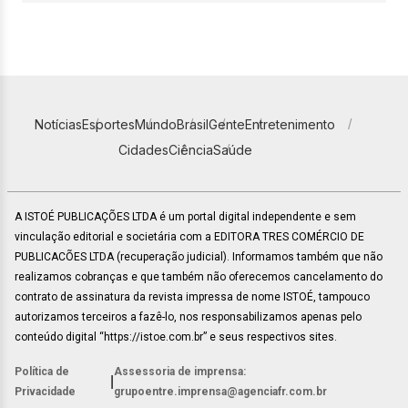
Notícias
Esportes
Mundo
Brasil
Gente
Entretenimento
Cidades
Ciência
Saúde
A ISTOÉ PUBLICAÇÕES LTDA é um portal digital independente e sem
vinculação editorial e societária com a EDITORA TRES COMÉRCIO DE
PUBLICACÕES LTDA (recuperação judicial). Informamos também que não
realizamos cobranças e que também não oferecemos cancelamento do
contrato de assinatura da revista impressa de nome ISTOÉ, tampouco
autorizamos terceiros a fazê-lo, nos responsabilizamos apenas pelo
conteúdo digital “https://istoe.com.br” e seus respectivos sites.
Política de
Assessoria de imprensa:
|
Privacidade
grupoentre.imprensa@agenciafr.com.br