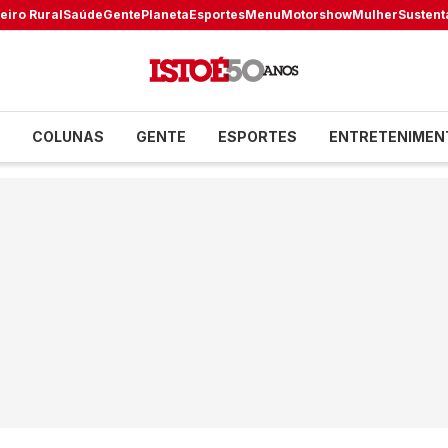
eiro Rural
Saúde
Gente
Planeta
Esportes
Menu
Motorshow
Mulher
Sustent
COLUNAS
GENTE
ESPORTES
ENTRETENIMEN