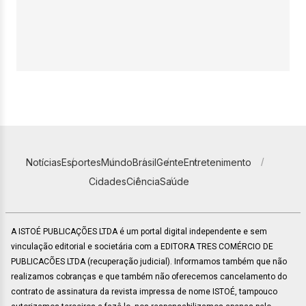
Notícias
Esportes
Mundo
Brasil
Gente
Entretenimento
Cidades
Ciência
Saúde
A ISTOÉ PUBLICAÇÕES LTDA é um portal digital independente e sem
vinculação editorial e societária com a EDITORA TRES COMÉRCIO DE
PUBLICACÕES LTDA (recuperação judicial). Informamos também que não
realizamos cobranças e que também não oferecemos cancelamento do
contrato de assinatura da revista impressa de nome ISTOÉ, tampouco