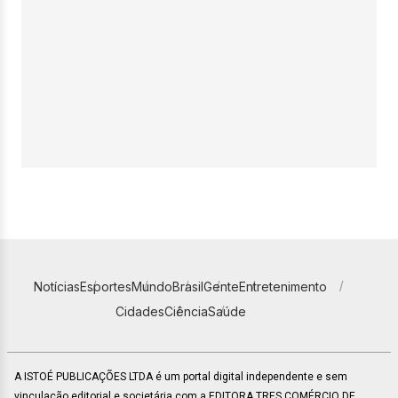
Notícias
Esportes
Mundo
Brasil
Gente
Entretenimento
Cidades
Ciência
Saúde
A ISTOÉ PUBLICAÇÕES LTDA é um portal digital independente e sem
vinculação editorial e societária com a EDITORA TRES COMÉRCIO DE