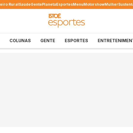
eiro Rural
Saúde
Gente
Planeta
Esportes
Menu
Motorshow
Mulher
Sustent
COLUNAS
GENTE
ESPORTES
ENTRETENIMEN