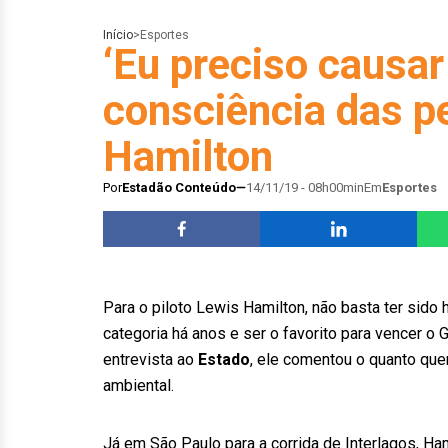
Início
>
Esportes
‘Eu preciso causa
consciência das pe
Hamilton
Por
Estadão Conteúdo
14/11/19 - 08h00min
Em
Esportes
Para o piloto Lewis Hamilton, não basta ter sid
categoria há anos e ser o favorito para vencer o
entrevista ao
Estado
, ele comentou o quanto qu
ambiental.
Já em São Paulo para a corrida de Interlagos, H