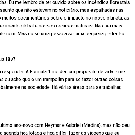
as. Eu me lembro de ter ouvido sobre os incêndios florestais
ssunto que não estavam no noticiário, mas espalhadas nas
jo muitos documentários sobre o impacto no nosso planeta, as
uecimento global e nossos recursos naturais. Não sei mais
ente ruim. Mas eu só uma pessoa só, uma pequena pedra. Eu
us fãs?
ara responder. A Fórmula 1 me deu um propósito de vida e me
as eu acho que é um trampolim para se fazer outras coisas
obalmente na sociedade. Há várias áreas para se trabalhar,
o último ano-novo com Neymar e Gabriel (Medina), mas não deu
a agenda fica lotada e fica difícil fazer as viagens que eu