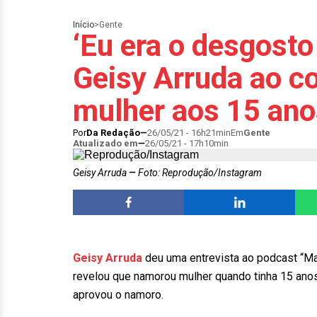
Início
>
Gente
‘Eu era o desgosto 
Geisy Arruda ao c
mulher aos 15 ano
Por
Da Redação
26/05/21 - 16h21min
Em
Gente
Atualizado em
26/05/21 - 17h10min
Geisy Arruda
Foto: Reprodução/Instagram
Geisy Arruda
deu uma entrevista ao podcast “Ma
revelou que namorou mulher quando tinha 15 anos
aprovou o namoro.