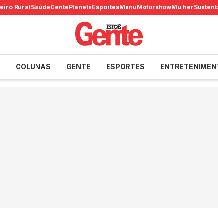
eiro Rural
Saúde
Gente
Planeta
Esportes
Menu
Motorshow
Mulher
Sustent
COLUNAS
GENTE
ESPORTES
ENTRETENIMEN