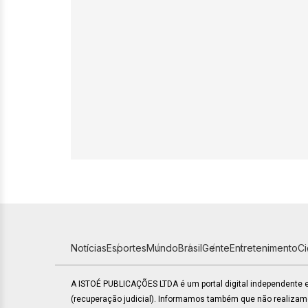
Notícias
Esportes
Mundo
Brasil
Gente
Entretenimento
C
A ISTOÉ PUBLICAÇÕES LTDA é um portal digital independente
(recuperação judicial). Informamos também que não realiza