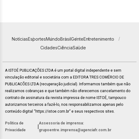
Notícias
Esportes
Mundo
Brasil
Gente
Entretenimento
Cidades
Ciência
Saúde
A ISTOÉ PUBLICAÇÕES LTDA é um portal digital independente e sem
vinculação editorial e societária com a EDITORA TRES COMÉRCIO DE
PUBLICACÕES LTDA (recuperação judicial). Informamos também que não
realizamos cobranças e que também não oferecemos cancelamento do
contrato de assinatura da revista impressa de nome ISTOÉ, tampouco
autorizamos terceiros a fazê-lo, nos responsabilizamos apenas pelo
conteúdo digital “https://istoe.com.br” e seus respectivos sites.
Política de
Assessoria de imprensa:
|
Privacidade
grupoentre.imprensa@agenciafr.com.br