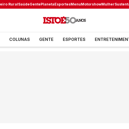
eiro Rural
Saúde
Gente
Planeta
Esportes
Menu
Motorshow
Mulher
Sustent
COLUNAS
GENTE
ESPORTES
ENTRETENIMEN