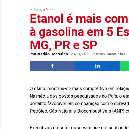
Início
>
Notícias
Etanol é mais com
à gasolina em 5 E
MG, PR e SP
Por
Estadão Conteúdo
23/04/25 - 11h05min
Em
Notícias
O etanol mostrou-se mais competitivo em relação
Na média dos postos pesquisados no País, o etan
portanto favorável em comparação com o derivad
Petróleo, Gás Natural e Biocombustíveis (ANP) 
Executivos do setor observam que o etanol pod