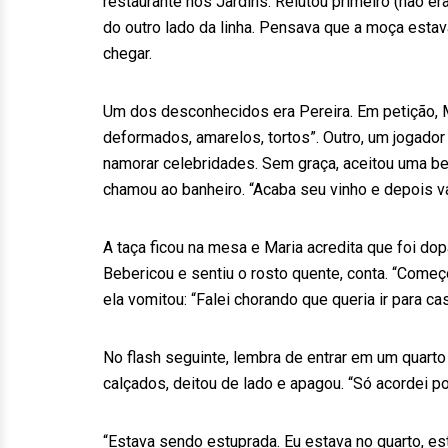
restaurante nos Jardins. Relutou primeiro (não e
do outro lado da linha. Pensava que a moça esta
chegar.
Um dos desconhecidos era Pereira. Em petição, M
deformados, amarelos, tortos”. Outro, um jogado
namorar celebridades. Sem graça, aceitou uma be
chamou ao banheiro. “Acaba seu vinho e depois va
A taça ficou na mesa e Maria acredita que foi do
Bebericou e sentiu o rosto quente, conta. “Começo
ela vomitou: “Falei chorando que queria ir para cas
No flash seguinte, lembra de entrar em um quarto 
calçados, deitou de lado e apagou. “Só acordei po
“Estava sendo estuprada. Eu estava no quarto, es