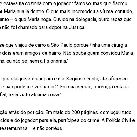
ue estava na cozinha com o jogador famoso, mas que flagrou
r Maria nua lá dentro. O que mais incomodou a vítima, contudo,
urante – o que Maria nega. Ouvido na delegacia, outro rapaz que
 não foi chamado para depor na Justiça.
e que viajou de carro a São Paulo porque tinha uma cirurgia
 dois eram amigos de bairro. Não soube quem convidou Maria
a, eu não sei nem a fisionomia.”
 que ela quisesse ir para casa. Segundo conta, até ofereceu
mãe não pode me ver assim’.” Em sua versão, porém, já estaria
at, teria visto alguma coisa.”
ção atrás de petição. Em mais de 200 páginas, esmiuçou tudo
a e do jogador: para ela, partícipes do crime. A Polícia Civil e
testemunhas – e não corréus.