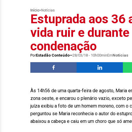
Início
>
Notícias
Estuprada aos 36 a
vida ruir e durante
condenação
Por
Estadão Conteúdo
28/03/18 - 10h00min
Em
Notícias
Às 14h56 de uma quarta-feira de agosto, Maria en
zona oeste, e encarou o plenário vazio, exceto p
juíza exibiu a foto de um homem moreno, com o cab
perguntou se Maria reconhecia o autor do estupro.
abaixou a cabeça e caiu em um choro que só amen