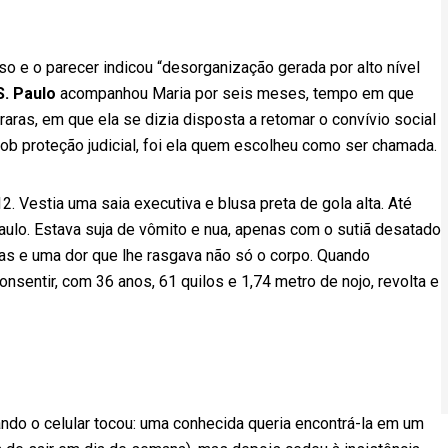
o e o parecer indicou “desorganização gerada por alto nível
S. Paulo
acompanhou Maria por seis meses, tempo em que
aras, em que ela se dizia disposta a retomar o convívio social
b proteção judicial, foi ela quem escolheu como ser chamada.
. Vestia uma saia executiva e blusa preta de gola alta. Até
aulo. Estava suja de vômito e nua, apenas com o sutiã desatado
as e uma dor que lhe rasgava não só o corpo. Quando
nsentir, com 36 anos, 61 quilos e 1,74 metro de nojo, revolta e
ndo o celular tocou: uma conhecida queria encontrá-la em um