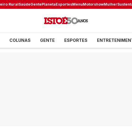
eiro Rural
Saúde
Gente
Planeta
Esportes
Menu
Motorshow
Mulher
Sustent
COLUNAS
GENTE
ESPORTES
ENTRETENIMEN