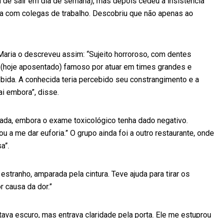
ra de sair em dia de semana), mas depois cedeu à insistência
va com colegas de trabalho. Descobriu que não apenas ao
aria o descreveu assim: “Sujeito horroroso, com dentes
r (hoje aposentado) famoso por atuar em times grandes e
bida. A conhecida teria percebido seu constrangimento e a
i embora”, disse.
pada, embora o exame toxicológico tenha dado negativo.
u a me dar euforia.” O grupo ainda foi a outro restaurante, onde
a”.
estranho, amparada pela cintura. Teve ajuda para tirar os
r causa da dor.”
tava escuro, mas entrava claridade pela porta. Ele me estuprou