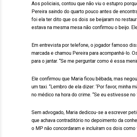
Aos policiais, contou que não viu o estupro porq
Pereira saindo do quarto pouco antes de encontra
foi ela ter dito que os dois se beijaram no resta
estava na mesma mesa não confirmou o beijo. Ele
Em entrevista por telefone, o jogador famoso diss
marcada e chamou Pereira para acompanhá-lo. Os
para o jantar. “Se me perguntar como é essa menin
Ele confirmou que Maria ficou bêbada, mas negou
um taxi. “Lembro de ela dizer: ‘Por favor, minha 
no médico na hora do crime. “Se eu estivesse no fl
Sem advogado, Maria dedicou-se a escrever peti
que achava contraditório no depoimento da conhecid
o MP não concordaram e incluíram os dois como 