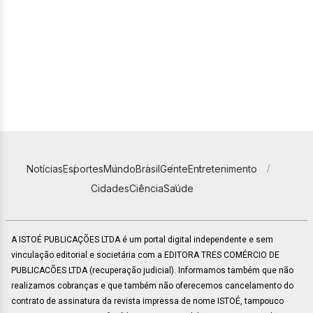
Notícias
Esportes
Mundo
Brasil
Gente
Entretenimento
Cidades
Ciência
Saúde
A ISTOÉ PUBLICAÇÕES LTDA é um portal digital independente e sem
vinculação editorial e societária com a EDITORA TRES COMÉRCIO DE
PUBLICACÕES LTDA (recuperação judicial). Informamos também que não
realizamos cobranças e que também não oferecemos cancelamento do
contrato de assinatura da revista impressa de nome ISTOÉ, tampouco