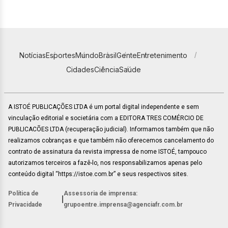
Notícias
Esportes
Mundo
Brasil
Gente
Entretenimento
Cidades
Ciência
Saúde
A ISTOÉ PUBLICAÇÕES LTDA é um portal digital independente e sem
vinculação editorial e societária com a EDITORA TRES COMÉRCIO DE
PUBLICACÕES LTDA (recuperação judicial). Informamos também que não
realizamos cobranças e que também não oferecemos cancelamento do
contrato de assinatura da revista impressa de nome ISTOÉ, tampouco
autorizamos terceiros a fazê-lo, nos responsabilizamos apenas pelo
conteúdo digital “https://istoe.com.br” e seus respectivos sites.
Política de
Assessoria de imprensa:
|
Privacidade
grupoentre.imprensa@agenciafr.com.br