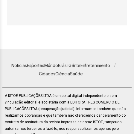
Notícias
Esportes
Mundo
Brasil
Gente
Entretenimento
Cidades
Ciência
Saúde
A ISTOÉ PUBLICAÇÕES LTDA é um portal digital independente e sem
vinculação editorial e societária com a EDITORA TRES COMÉRCIO DE
PUBLICACÕES LTDA (recuperação judicial). Informamos também que não
realizamos cobranças e que também não oferecemos cancelamento do
contrato de assinatura da revista impressa de nome ISTOÉ, tampouco
autorizamos terceiros a fazê-lo, nos responsabilizamos apenas pelo