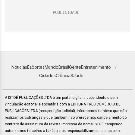
Notícias
Esportes
Mundo
Brasil
Gente
Entretenimento
Cidades
Ciência
Saúde
A ISTOÉ PUBLICAÇÕES LTDA é um portal digital independente e sem
vinculação editorial e societária com a EDITORA TRES COMÉRCIO DE
PUBLICACÕES LTDA (recuperação judicial). Informamos também que não
realizamos cobranças e que também não oferecemos cancelamento do
contrato de assinatura da revista impressa de nome ISTOÉ, tampouco
autorizamos terceiros a fazê-lo, nos responsabilizamos apenas pelo