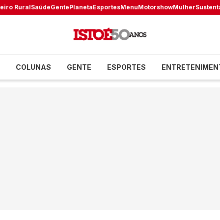
eiro Rural
Saúde
Gente
Planeta
Esportes
Menu
Motorshow
Mulher
Sustent
COLUNAS
GENTE
ESPORTES
ENTRETENIMEN