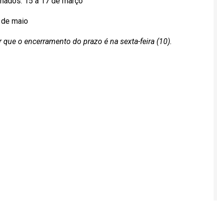
nados: 15 a 17 de março
 de maio
r que o encerramento do prazo é na sexta-feira (10).