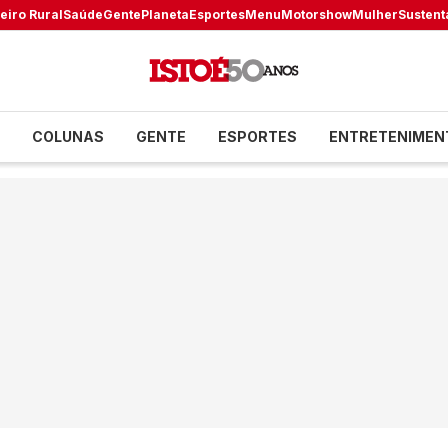
eiro Rural
Saúde
Gente
Planeta
Esportes
Menu
Motorshow
Mulher
Sustent
COLUNAS
GENTE
ESPORTES
ENTRETENIMEN