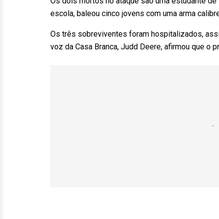
Os dois mortos no ataque são uma estudante de 1
escola, baleou cinco jovens com uma arma calibr
Os três sobreviventes foram hospitalizados, ass
voz da Casa Branca, Judd Deere, afirmou que o p