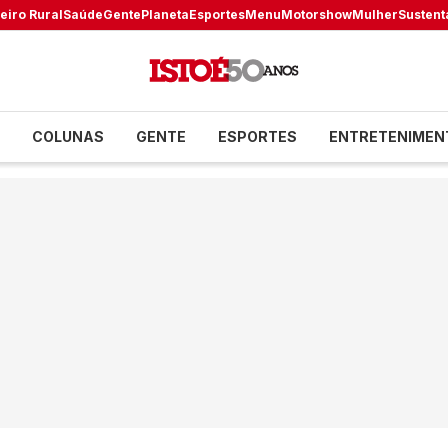
eiro Rural
Saúde
Gente
Planeta
Esportes
Menu
Motorshow
Mulher
Sustent
COLUNAS
GENTE
ESPORTES
ENTRETENIMEN