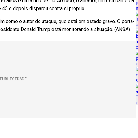
6 anos e um aluno de 14. Ao todo, o atirador, um estudante da
e 45 e depois disparou contra si próprio.
im como o autor do ataque, que está em estado grave. O porta-
residente Donald Trump está monitorando a situação. (ANSA)