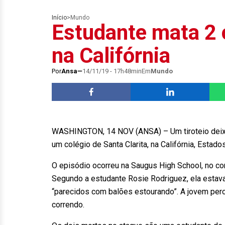
Início
>
Mundo
Estudante mata 2 
na Califórnia
Por
Ansa
14/11/19 - 17h48min
Em
Mundo
WASHINGTON, 14 NOV (ANSA) – Um tiroteio deix
um colégio de Santa Clarita, na Califórnia, Estad
O episódio ocorreu na Saugus High School, no con
Segundo a estudante Rosie Rodriguez, ela estava
“parecidos com balões estourando”. A jovem perc
correndo.