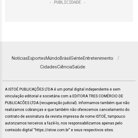
Notícias
Esportes
Mundo
Brasil
Gente
Entretenimento
Cidades
Ciência
Saúde
A ISTOÉ PUBLICAÇÕES LTDA é um portal digital independente e sem
vinculação editorial e societária com a EDITORA TRES COMÉRCIO DE
PUBLICACÕES LTDA (recuperação judicial). Informamos também que não
realizamos cobranças e que também não oferecemos cancelamento do
contrato de assinatura da revista impressa de nome ISTOÉ, tampouco
autorizamos terceiros a fazê-lo, nos responsabilizamos apenas pelo
conteúdo digital “https://istoe.com.br” e seus respectivos sites.