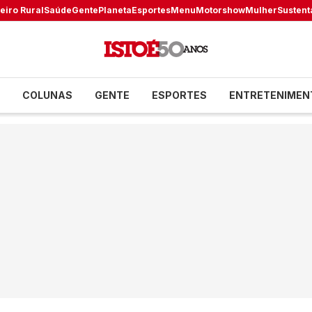
eiro Rural
Saúde
Gente
Planeta
Esportes
Menu
Motorshow
Mulher
Sustent
COLUNAS
GENTE
ESPORTES
ENTRETENIMEN