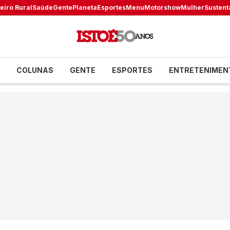
eiro Rural
Saúde
Gente
Planeta
Esportes
Menu
Motorshow
Mulher
Sustent
COLUNAS
GENTE
ESPORTES
ENTRETENIMEN