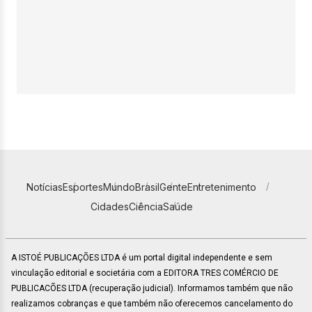
Notícias
Esportes
Mundo
Brasil
Gente
Entretenimento
Cidades
Ciência
Saúde
A ISTOÉ PUBLICAÇÕES LTDA é um portal digital independente e sem
vinculação editorial e societária com a EDITORA TRES COMÉRCIO DE
PUBLICACÕES LTDA (recuperação judicial). Informamos também que não
realizamos cobranças e que também não oferecemos cancelamento do