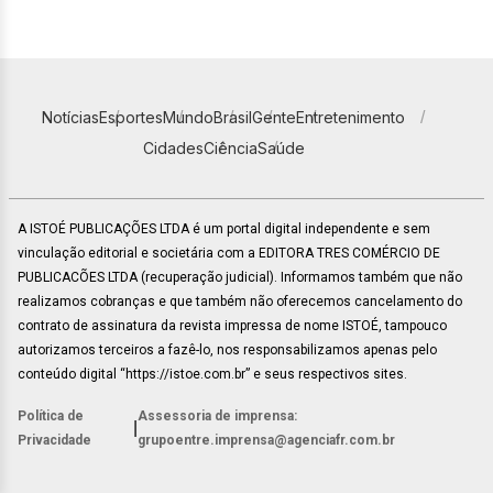
Notícias
Esportes
Mundo
Brasil
Gente
Entretenimento
Cidades
Ciência
Saúde
A ISTOÉ PUBLICAÇÕES LTDA é um portal digital independente e sem
vinculação editorial e societária com a EDITORA TRES COMÉRCIO DE
PUBLICACÕES LTDA (recuperação judicial). Informamos também que não
realizamos cobranças e que também não oferecemos cancelamento do
contrato de assinatura da revista impressa de nome ISTOÉ, tampouco
autorizamos terceiros a fazê-lo, nos responsabilizamos apenas pelo
conteúdo digital “https://istoe.com.br” e seus respectivos sites.
Política de
Assessoria de imprensa:
|
Privacidade
grupoentre.imprensa@agenciafr.com.br