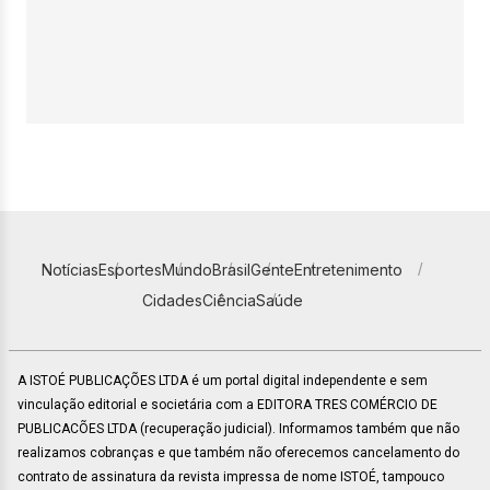
Notícias
Esportes
Mundo
Brasil
Gente
Entretenimento
Cidades
Ciência
Saúde
A ISTOÉ PUBLICAÇÕES LTDA é um portal digital independente e sem
vinculação editorial e societária com a EDITORA TRES COMÉRCIO DE
PUBLICACÕES LTDA (recuperação judicial). Informamos também que não
realizamos cobranças e que também não oferecemos cancelamento do
contrato de assinatura da revista impressa de nome ISTOÉ, tampouco