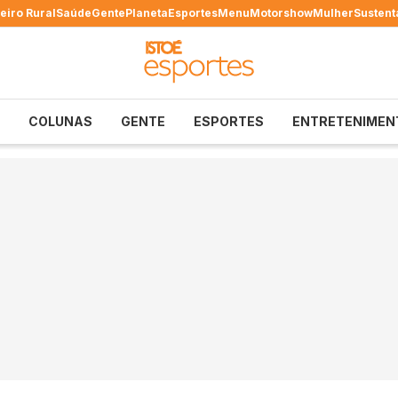
eiro Rural
Saúde
Gente
Planeta
Esportes
Menu
Motorshow
Mulher
Sustent
COLUNAS
GENTE
ESPORTES
ENTRETENIMEN