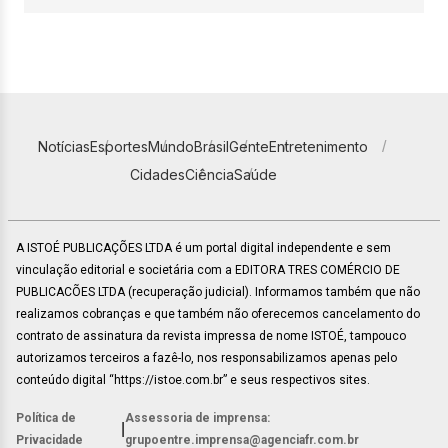
Notícias
Esportes
Mundo
Brasil
Gente
Entretenimento
Cidades
Ciência
Saúde
A ISTOÉ PUBLICAÇÕES LTDA é um portal digital independente e sem
vinculação editorial e societária com a EDITORA TRES COMÉRCIO DE
PUBLICACÕES LTDA (recuperação judicial). Informamos também que não
realizamos cobranças e que também não oferecemos cancelamento do
contrato de assinatura da revista impressa de nome ISTOÉ, tampouco
autorizamos terceiros a fazê-lo, nos responsabilizamos apenas pelo
conteúdo digital “https://istoe.com.br” e seus respectivos sites.
Política de
Assessoria de imprensa:
|
Privacidade
grupoentre.imprensa@agenciafr.com.br