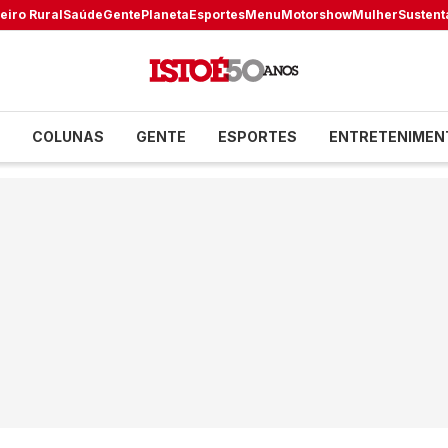
eiro Rural
Saúde
Gente
Planeta
Esportes
Menu
Motorshow
Mulher
Sustent
COLUNAS
GENTE
ESPORTES
ENTRETENIMEN