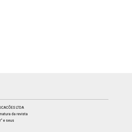
BLICACÕES LTDA
atura da revista
r” e seus