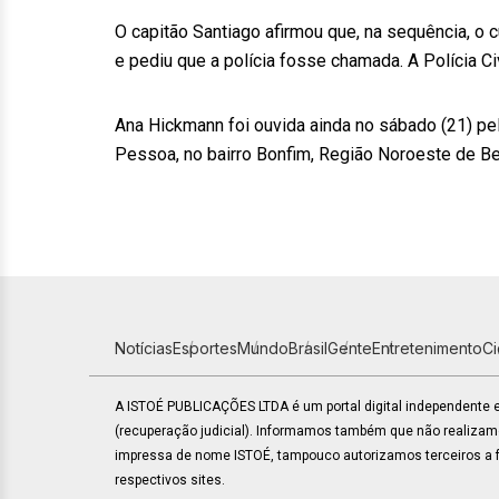
O capitão Santiago afirmou que, na sequência, o
e pediu que a polícia fosse chamada. A Polícia C
Ana Hickmann foi ouvida ainda no sábado (21) p
Pessoa, no bairro Bonfim, Região Noroeste de Be
Notícias
Esportes
Mundo
Brasil
Gente
Entretenimento
C
A ISTOÉ PUBLICAÇÕES LTDA é um portal digital independente
(recuperação judicial). Informamos também que não realiza
impressa de nome ISTOÉ, tampouco autorizamos terceiros a fa
respectivos sites.