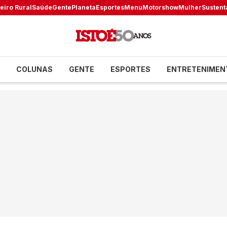
eiro Rural
Saúde
Gente
Planeta
Esportes
Menu
Motorshow
Mulher
Sustent
COLUNAS
GENTE
ESPORTES
ENTRETENIMEN